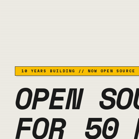
10 YEARS BUILDING // NOW OPEN SOURCE
OPEN SO
FOR
50 