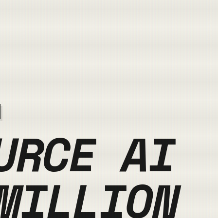
URCE AI
MILLION