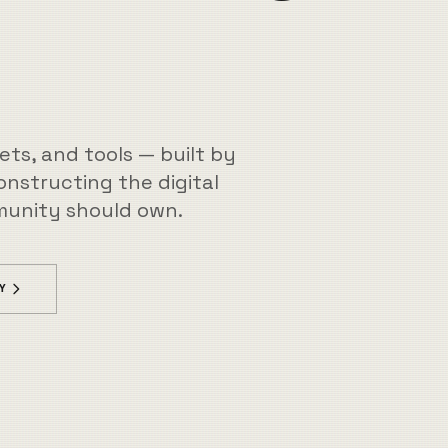
ဟ ဆ ဂ
ts, and tools — built by
nstructing the digital
munity should own.
Y
ဂ က အ ဗ ဏ